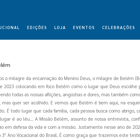
UCIONAL
EDIÇÕES
LOJA
EVENTOS
CELEBRAÇÕES
elém
s o milagre da encarnação do Menino Deus, o milagre de Belém (Be
 de 2023 colocando em foco Belém como o lugar que Deus escolhe p
endo todas as nossas aflições, angústias e dores, mas também como 
, mas quer ser acolhido. E vemos que Belém é bem aqui, na esquin
do. É todo lugar que cada família, cada pessoa busca como abrigo, 
lugar é ao léu... A Missão Belém, assunto de nossa entrevista, co
ão em defesa da vida e com a missão. Justamente nesse ano de 2
o 3º Ano Vocacional do Brasil. É como graça que trazemos este te