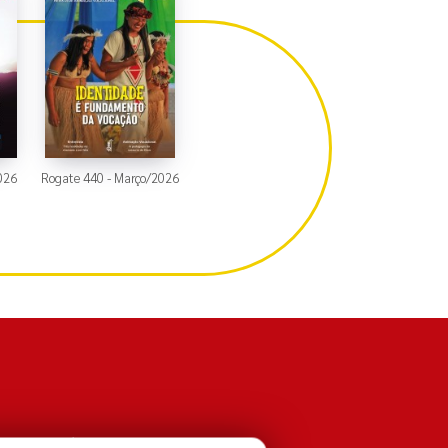
2026
Rogate 440 - Março/2026
P - 02926-090