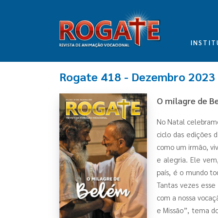
INSTIT
Rogate 418 - Dezembro 2023
O milagre de B
No Natal celebramo
ciclo das edições
como um irmão, viv
e alegria. Ele vem
país, é o mundo to
Tantas vezes esse 
com a nossa vocaç
e Missão”, tema d