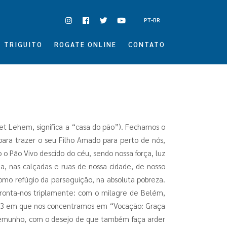
PT-BR
TRIGUITO
ROGATE ONLINE
CONTATO
t Lehem, significa a “casa do pão”). Fechamos o
ara trazer o seu Filho Amado para perto de nós,
o Pão Vivo descido do céu, sendo nossa força, luz
a, nas calçadas e ruas de nossa cidade, de nosso
como refúgio da perseguição, na absoluta pobreza.
nfronta-nos triplamente: com o milagre de Belém,
023 em que nos concentramos em “Vocação: Graça
stemunho, com o desejo de que também faça arder