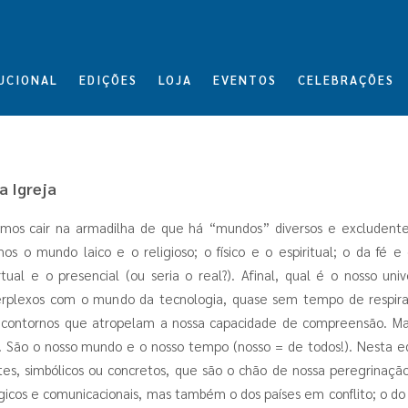
UCIONAL
EDIÇÕES
LOJA
EVENTOS
CELEBRAÇÕES
a Igreja
emos cair na armadilha de que há “mundos” diversos e exclude
imos o mundo laico e o religioso; o físico e o espiritual; o da f
al e o presencial (ou seria o real?). Afinal, qual é o nosso univ
erplexos com o mundo da tecnologia, quase sem tempo de respir
contornos que atropelam a nossa capacidade de compreensão. M
São o nosso mundo e o nosso tempo (nosso = de todos!). Nesta ed
s, simbólicos ou concretos, que são o chão de nossa peregrinação
icos e comunicacionais, mas também o dos países em conflito; o do d