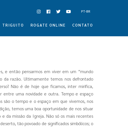
PT-BR
TRIGUITO
ROGATE ONLINE
CONTATO
ntes, e então pensarmos em viver em um “mundo
é e o da razão. Ultimamente temos nos defrontado
erso? Não é de hoje que ficamos, inter mirifica,
ar entre uma novidade e outra. Tempo e espaço
as são o tempo e o espaço em que vivemos, nos
ição, temos uma boa oportunidade de nos situar
 e da missão da Igreja. Não só os mais recentes
eserto, tão povoado de significados simbólicos; o