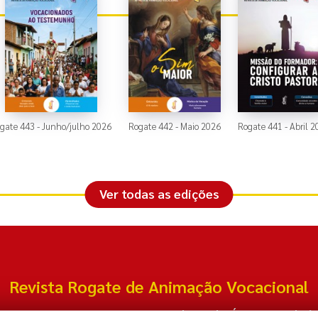
gate 443 - Junho/julho 2026
Rogate 442 - Maio 2026
Rogate 441 - Abril 
Ver todas as edições
Revista Rogate de Animação Vocacional
rreira Carneiro, 99 Nossa Senhora do Ó - São Paulo/S