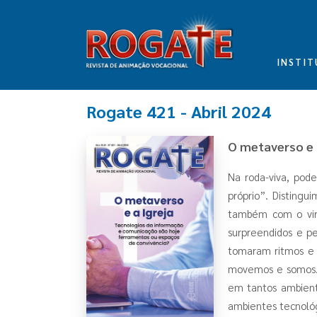
INSTIT
Rogate 421 - Abril 2024
O metaverso e 
Na roda-viva, pod
próprio”. Distingu
também com o virtu
surpreendidos e p
tomaram ritmos e 
movemos e somos. 
em tantos ambiente
ambientes tecnológ