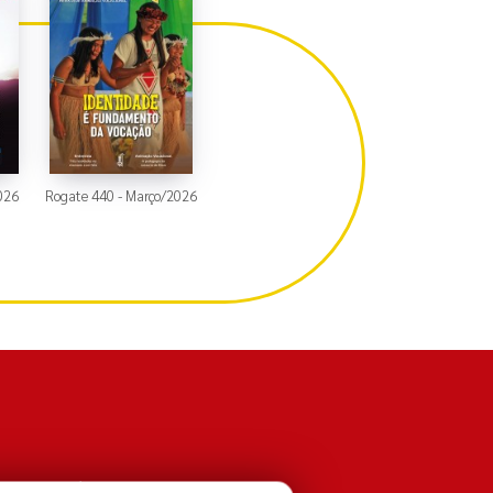
2026
Rogate 440 - Março/2026
P - 02926-090