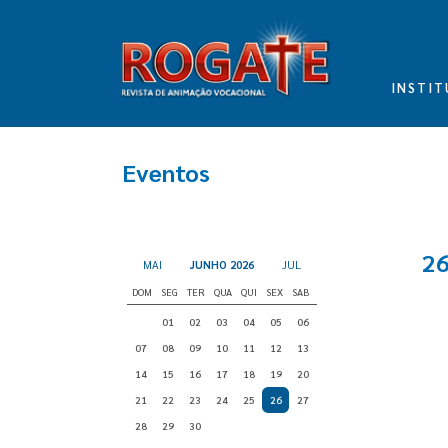
INSTIT
Eventos
2
MAI
JUNHO 2026
JUL
DOM
SEG
TER
QUA
QUI
SEX
SAB
01
02
03
04
05
06
07
08
09
10
11
12
13
14
15
16
17
18
19
20
21
22
23
24
25
26
27
28
29
30