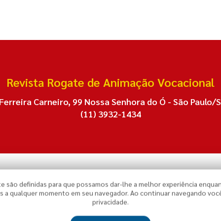
Revista Rogate de Animação Vocacional
rreira Carneiro, 99 Nossa Senhora do Ó - São Paulo/S
(11) 3932-1434
e são definidas para que possamos dar-lhe a melhor experiência enquan
ceita a nossa
Política de Privacidade
,
Termos de Uso
.
ies a qualquer momento em seu navegador. Ao continuar navegando você
privacidade.